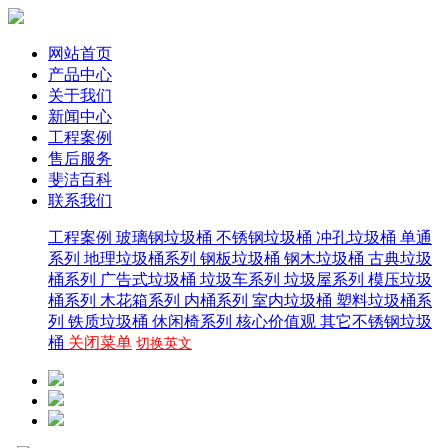
网站首页
产品中心
关于我们
新闻中心
工程案例
售后服务
斐洁百科
联系我们
工程案例
玻璃钢垃圾桶
不锈钢垃圾桶
冲孔垃圾桶
单通
系列
地理垃圾桶系列
钢板垃圾桶
钢木垃圾桶
古典垃圾
桶系列
广告式垃圾桶
垃圾车系列
垃圾屋系列
模压垃圾
桶系列
木花箱系列
内桶系列
室内垃圾桶
塑料垃圾桶系
列
铁质垃圾桶
休闲椅系列
核心价值观
其它不锈钢垃圾
桶
关闭菜单
切换英文