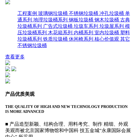
工程案例
玻璃钢垃圾桶
不锈钢垃圾桶
冲孔垃圾桶
单
通系列
地理垃圾桶系列
钢板垃圾桶
钢木垃圾桶
古典
垃圾桶系列
广告式垃圾桶
垃圾车系列
垃圾屋系列
模
压垃圾桶系列
木花箱系列
内桶系列
室内垃圾桶
塑料
垃圾桶系列
铁质垃圾桶
休闲椅系列
核心价值观
其它
不锈钢垃圾桶
查看更多
产品优质美观
THE QUALITY OF HIGH AND NEW TECHNOLOGY PRODUCTION
IS MORE ADVANCED
■ 产品造型新颖、结构合理、用料考究、制作 精细、外观
美观而被北京国家博物馆和中国科 技五金城“永康国际会展
中心” 所采用